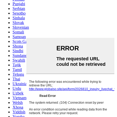
Punjabi
Serbian
Sesotho
Sinhala
Slovak
Slovenian
Somali
Samoan
Scots Gaelic
Shona
Sindhi
Sundanese
Swahili
Tajik
Tamil
Telugu
Thai
Ukrainian
Urdu
Uzbek
Vietnamese
Welsh
Xhosa
Yiddish
Yoruba