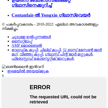
ഗ്ലാസിനെക്കുറിച്ച്
Contanfair-ൽ Yongxin ഗ്ലാസ്വെയർ
© പകർപ്പവകാശം - 2010-2022: എല്ലാ അവകാശങ്ങളും
നിക്ഷിപ്തം.
ചൂടുള്ള ഉൽപ്പന്നങ്ങൾ
സൈറ്റ്മാപ്പ്
AMP മൊബൈൽ
വോഡ്ക കുപ്പി
,
ചില്ല് കുപ്പി
,
32 ഓസ് മേസൺ ജാർ
മഗ്
,
വീഞ്ഞു കുപ്പി
,
ഗ്ലാസ് പിന്റ് ജാർ മഗ്ഗുകൾ
,
ഫ്രോസ്റ്റഡ് കോസ്മെറ്റിക് ജാറുകൾ
,
ഇമെയിൽ അയയ്ക്കുക
x