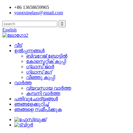
+86 13658659965
yongxinglass@gmail.com
English
വീട്
ഉൽപ്പന്നങ്ങൾ
ബിവറേജ് ബോട്ടിൽ
കോസ്മെറ്റിക് കുപ്പി
ഗ്ലാസ് ജാർ
ഗ്ലാസ് മഗ്
വീഞ്ഞു കുപ്പി
വാർത്ത
വ്യവസായ വാർത്ത
കമ്പനി വാർത്ത
പതിവുചോദ്യങ്ങൾ
ഞങ്ങളേക്കുറിച്ച്
ഞങ്ങളെ സമീപിക്കുക