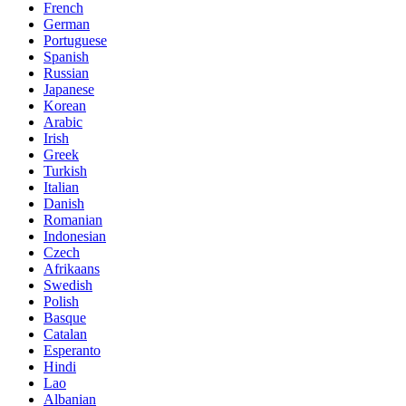
French
German
Portuguese
Spanish
Russian
Japanese
Korean
Arabic
Irish
Greek
Turkish
Italian
Danish
Romanian
Indonesian
Czech
Afrikaans
Swedish
Polish
Basque
Catalan
Esperanto
Hindi
Lao
Albanian