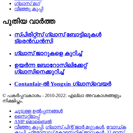
ഗ്ലാസ് മഗ്
വീഞ്ഞു കുപ്പി
പുതിയ വാർത്ത
സ്പിരിറ്റ്സ് ഗ്ലാസ് ബോട്ടിലുകൾ
ട്രെൻഡൻസി
ഗ്ലാസ് ജാറുകളെ കുറിച്ച്
ഉയർന്ന ബോറോസിലിക്കേറ്റ്
ഗ്ലാസിനെക്കുറിച്ച്
Contanfair-ൽ Yongxin ഗ്ലാസ്വെയർ
© പകർപ്പവകാശം - 2010-2022: എല്ലാ അവകാശങ്ങളും
നിക്ഷിപ്തം.
ചൂടുള്ള ഉൽപ്പന്നങ്ങൾ
സൈറ്റ്മാപ്പ്
AMP മൊബൈൽ
വീഞ്ഞു കുപ്പി
,
ഗ്ലാസ് പിന്റ് ജാർ മഗ്ഗുകൾ
,
വോഡ്ക
കുപ്പി
,
ഫ്രോസ്റ്റഡ് കോസ്മെറ്റിക് ജാറുകൾ
,
32 ഓസ്