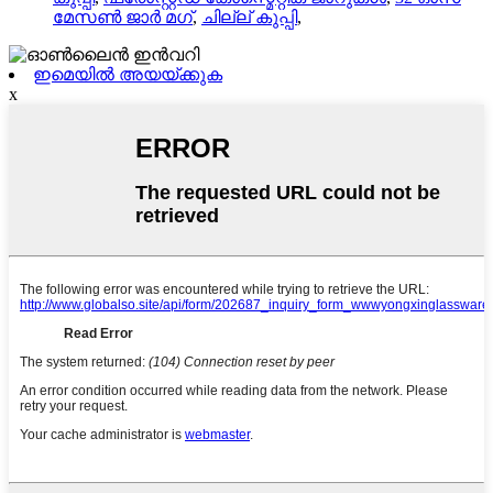
മേസൺ ജാർ മഗ്
,
ചില്ല് കുപ്പി
,
ഇമെയിൽ അയയ്ക്കുക
x