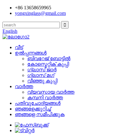
+86 13658659965
yongxinglass@gmail.com
English
വീട്
ഉൽപ്പന്നങ്ങൾ
ബിവറേജ് ബോട്ടിൽ
കോസ്മെറ്റിക് കുപ്പി
ഗ്ലാസ് ജാർ
ഗ്ലാസ് മഗ്
വീഞ്ഞു കുപ്പി
വാർത്ത
വ്യവസായ വാർത്ത
കമ്പനി വാർത്ത
പതിവുചോദ്യങ്ങൾ
ഞങ്ങളേക്കുറിച്ച്
ഞങ്ങളെ സമീപിക്കുക