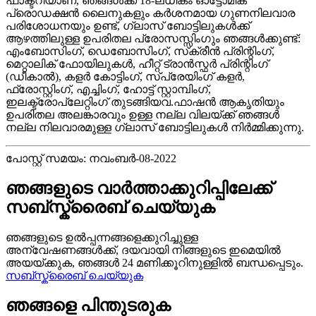
ഫാക്ടറിയാണ്, ഞങ്ങൾക്ക് 18-ലധികം ഓട്ടോമിക്
പ്രൊഡക്ഷൻ ലൈനുകളും കർശനമായ ഗുണനിലവാര
പരിശോധനയും ഉണ്ട്, ഗ്ലാസ് ബോട്ടിലുകൾക്ക്
ആഴത്തിലുള്ള ഉപരിതല പ്രോസസ്സിംഗും ഞങ്ങൾക്കുണ്ട്:
എംബോസിംഗ്, ഡെബോസിംഗ്, സ്‌ക്രീൻ പ്രിന്റിംഗ്,
മെറ്റാലിക് ഫോയിലുകൾ, ഹീറ്റ് ട്രാൻസ്ഫർ പ്രിന്റിംഗ്
(ഡീകാൽ), കളർ കോട്ടിംഗ്, സ്പ്രേയിംഗ് കളർ,
ഫ്രോസ്റ്റിംഗ്, എച്ചിംഗ്, ഹോട്ട് സ്റ്റാമ്പിംഗ്,
ഇലക്ട്രോപ്ലേറ്റിംഗ് തുടങ്ങിയവ.ഫാഷൻ ആകൃതിയും
ഉപരിതല അലങ്കാരവും ഉള്ള നല്ല വിലയ്ക്ക് ഞങ്ങൾ
നല്ല നിലവാരമുള്ള ഗ്ലാസ് ബോട്ടിലുകൾ നിർമ്മിക്കുന്നു.
പോസ്റ്റ് സമയം: നവംബർ-08-2022
ഞങ്ങളുടെ വാർത്താക്കുറിപ്പിലേക്ക്
സബ്സ്ക്രൈബ് ചെയ്യുക
ഞങ്ങളുടെ ഉൽപ്പന്നങ്ങളെക്കുറിച്ചുള്ള
അന്വേഷണങ്ങൾക്ക്, ദയവായി നിങ്ങളുടെ ഇമെയിൽ
അയയ്ക്കുക, ഞങ്ങൾ 24 മണിക്കൂറിനുള്ളിൽ ബന്ധപ്പെടും.
സബ്സ്ക്രൈബ് ചെയ്യുക
ഞങ്ങളെ പിന്തുടരുക