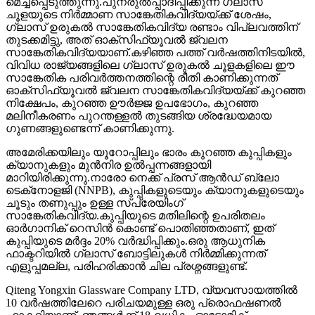
മെച്ചപ്പെടുത്തുന്നു.പുനരുൽപ്പാദിപ്പിക്കുന്ന ഗ്ലാസ്
ചൂളയുടെ നിർമ്മാണ സാങ്കേതികവിദ്യയ്ക്ക് ശേഷം,
ഗ്ലാസ് ഉരുകൽ സാങ്കേതികവിദ്യ രണ്ടാം വിപ്ലവത്തിന്
തുടക്കമിട്ടു, അത് ഓക്സിഫ്യൂവൽ ജ്വലന
സാങ്കേതികവിദ്യയാണ്.കഴിഞ്ഞ പത്ത് വർഷത്തിനിടയിൽ,
വിവിധ രാജ്യങ്ങളിലെ ഗ്ലാസ് ഉരുകൽ ചൂളകളിലെ ഈ
സാങ്കേതിക പരിവർത്തനത്തിന്റെ രീതി കാണിക്കുന്നത്
ഓക്സിഫ്യൂവൽ ജ്വലന സാങ്കേതികവിദ്യയ്ക്ക് കുറഞ്ഞ
നിക്ഷേപം, കുറഞ്ഞ ഊർജ്ജ ഉപഭോഗം, കുറഞ്ഞ
മലിനീകരണം പുറന്തള്ളൽ തുടങ്ങിയ ശ്രദ്ധേയമായ
ഗുണങ്ങളുണ്ടെന്ന് കാണിക്കുന്നു.
അമേരിക്കയിലും യൂറോപ്പിലും ഭാരം കുറഞ്ഞ കുപ്പികളും
ക്യാനുകളും മുൻനിര ഉൽപ്പന്നങ്ങളായി
മാറിയിരിക്കുന്നു.നാരോ നെക്ക് പ്രസ് ആൻഡ് ബ്ലോ
ടെക്‌നോളജി (NNPB), കുപ്പികളുടെയും ക്യാനുകളുടെയും
ചൂടും തണുപ്പും ഉള്ള സ്‌പ്രേയിംഗ്
സാങ്കേതികവിദ്യ.കുപ്പിയുടെ മതിലിന്റെ ഉപരിതലം
ഓർഗാനിക് റെസിൻ കൊണ്ട് പൊതിഞ്ഞതാണ്, ഇത്
കുപ്പിയുടെ മർദ്ദം 20% വർദ്ധിപ്പിക്കും.ഒരു ആധുനിക
ഫാക്ടറിയിൽ ഗ്ലാസ് ബോട്ടിലുകൾ നിർമ്മിക്കുന്നത്
എളുപ്പമല്ല, പരിഹരിക്കാൻ ചില പ്രശ്നങ്ങളുണ്ട്.
Qiteng Yongxin Glassware Company LTD, വ്യവസായത്തിൽ
10 വർഷത്തിലേറെ പരിചയമുള്ള ഒരു പ്രൊഫഷണൽ