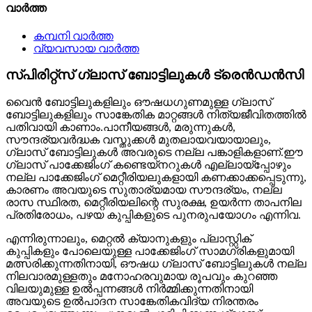
വാർത്ത
കമ്പനി വാർത്ത
വ്യവസായ വാർത്ത
സ്പിരിറ്റ്സ് ഗ്ലാസ് ബോട്ടിലുകൾ ട്രെൻഡൻസി
വൈൻ ബോട്ടിലുകളിലും ഔഷധഗുണമുള്ള ഗ്ലാസ്
ബോട്ടിലുകളിലും സാങ്കേതിക മാറ്റങ്ങൾ നിത്യജീവിതത്തിൽ
പതിവായി കാണാം.പാനീയങ്ങൾ, മരുന്നുകൾ,
സൗന്ദര്യവർദ്ധക വസ്തുക്കൾ മുതലായവയായാലും,
ഗ്ലാസ് ബോട്ടിലുകൾ അവരുടെ നല്ല പങ്കാളികളാണ്.ഈ
ഗ്ലാസ് പാക്കേജിംഗ് കണ്ടെയ്‌നറുകൾ എല്ലായ്പ്പോഴും
നല്ല പാക്കേജിംഗ് മെറ്റീരിയലുകളായി കണക്കാക്കപ്പെടുന്നു,
കാരണം അവയുടെ സുതാര്യമായ സൗന്ദര്യം, നല്ല
രാസ സ്ഥിരത, മെറ്റീരിയലിന്റെ സുരക്ഷ, ഉയർന്ന താപനില
പ്രതിരോധം, പഴയ കുപ്പികളുടെ പുനരുപയോഗം എന്നിവ.
എന്നിരുന്നാലും, മെറ്റൽ ക്യാനുകളും പ്ലാസ്റ്റിക്
കുപ്പികളും പോലെയുള്ള പാക്കേജിംഗ് സാമഗ്രികളുമായി
മത്സരിക്കുന്നതിനായി, ഔഷധ ഗ്ലാസ് ബോട്ടിലുകൾ നല്ല
നിലവാരമുള്ളതും മനോഹരവുമായ രൂപവും കുറഞ്ഞ
വിലയുമുള്ള ഉൽപ്പന്നങ്ങൾ നിർമ്മിക്കുന്നതിനായി
അവയുടെ ഉൽപാദന സാങ്കേതികവിദ്യ നിരന്തരം