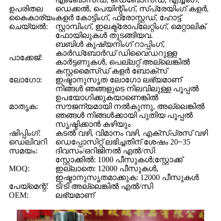
ഉപരിതല
ഡെക്കൽ, പെയിന്റിംഗ്, സ്പ്രേയിംഗ് കളർ,
കൈകാര്യം
കളർ കോട്ടിംഗ്, ഫ്രോസ്റ്റഡ്, ഹോട്ട്
ചെയ്യൽ:
സ്റ്റാമ്പിംഗ്, ഇലക്ട്രോപ്ലേറ്റിംഗ്, മെറ്റാലിക്
ഫോയിലുകൾ തുടങ്ങിയവ.
ബബിൾ കുഷ്യനിംഗ് റാപ്പിംഗ്,
കാർഡ്ബോർഡ് ഡിവൈഡറുള്ള
പാക്കേജ്:
കാർട്ടണുകൾ, പെല്ലറ്റ് അല്ലെങ്കിൽ
കസ്റ്റമൈസ്ഡ് കളർ ബോക്സ്
ലോഗോ:
ഇഷ്ടാനുസൃത ലോഗോ ലഭ്യമാണ്
നിങ്ങൾ ഞങ്ങളുടെ നിലവിലുള്ള പൂപ്പൽ
ഉപയോഗിക്കുകയാണെങ്കിൽ
മാതൃക:
സൗജന്യമായി നൽകുന്നു, അല്ലെങ്കിൽ
ഞങ്ങൾ നിങ്ങൾക്കായി പുതിയ പൂപ്പൽ
സൃഷ്ടിക്കാൻ കഴിയും
ഷിപ്പിംഗ്:
കടൽ വഴി, വിമാനം വഴി, എക്സ്പ്രസ് വഴി
ഡെലിവറി
ഡെപ്പോസിറ്റ് ലഭിച്ചതിന് ശേഷം 20~35
സമയം:
ദിവസം/ഒറിജിനൽ എൽ/സി
സ്റ്റോക്കിൽ: 1000 പീസുകൾ;സ്റ്റോക്ക്
MOQ:
ഇല്ലാതെ: 12000 പീസുകൾ,
ഇഷ്ടാനുസൃതമാക്കുക: 12000 പീസുകൾ
പേയ്മെന്റ്:
ടി/ടി അല്ലെങ്കിൽ എൽ/സി
OEM:
ലഭ്യമാണ്