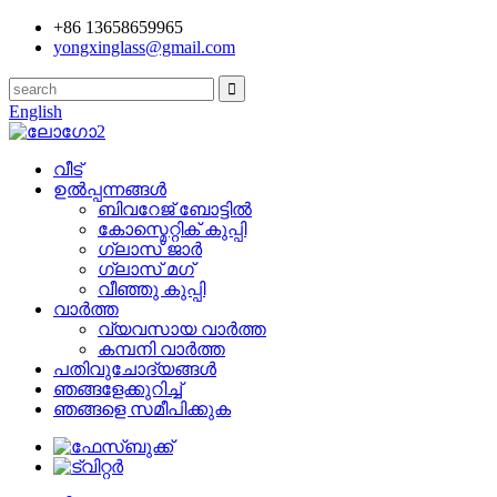
+86 13658659965
yongxinglass@gmail.com
English
വീട്
ഉൽപ്പന്നങ്ങൾ
ബിവറേജ് ബോട്ടിൽ
കോസ്മെറ്റിക് കുപ്പി
ഗ്ലാസ് ജാർ
ഗ്ലാസ് മഗ്
വീഞ്ഞു കുപ്പി
വാർത്ത
വ്യവസായ വാർത്ത
കമ്പനി വാർത്ത
പതിവുചോദ്യങ്ങൾ
ഞങ്ങളേക്കുറിച്ച്
ഞങ്ങളെ സമീപിക്കുക