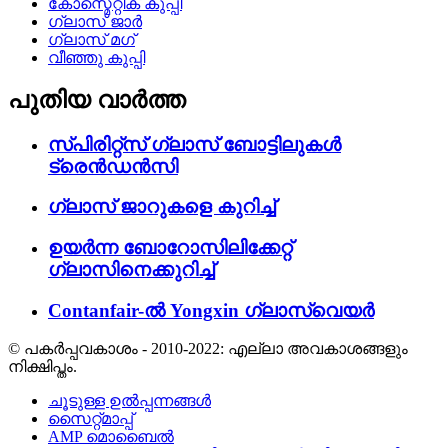
കോസ്മെറ്റിക് കുപ്പി
ഗ്ലാസ് ജാർ
ഗ്ലാസ് മഗ്
വീഞ്ഞു കുപ്പി
പുതിയ വാർത്ത
സ്പിരിറ്റ്സ് ഗ്ലാസ് ബോട്ടിലുകൾ
ട്രെൻഡൻസി
ഗ്ലാസ് ജാറുകളെ കുറിച്ച്
ഉയർന്ന ബോറോസിലിക്കേറ്റ്
ഗ്ലാസിനെക്കുറിച്ച്
Contanfair-ൽ Yongxin ഗ്ലാസ്വെയർ
© പകർപ്പവകാശം - 2010-2022: എല്ലാ അവകാശങ്ങളും
നിക്ഷിപ്തം.
ചൂടുള്ള ഉൽപ്പന്നങ്ങൾ
സൈറ്റ്മാപ്പ്
AMP മൊബൈൽ