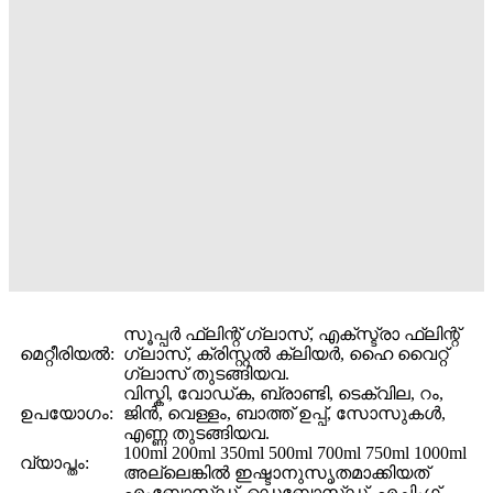
സൂപ്പർ ഫ്ലിന്റ് ഗ്ലാസ്, എക്സ്ട്രാ ഫ്ലിന്റ്
മെറ്റീരിയൽ:
ഗ്ലാസ്, ക്രിസ്റ്റൽ ക്ലിയർ, ഹൈ വൈറ്റ്
ഗ്ലാസ് തുടങ്ങിയവ.
വിസ്കി, വോഡ്ക, ബ്രാണ്ടി, ടെക്വില, റം,
ഉപയോഗം:
ജിൻ, വെള്ളം, ബാത്ത് ഉപ്പ്, സോസുകൾ,
എണ്ണ തുടങ്ങിയവ.
100ml 200ml 350ml 500ml 700ml 750ml 1000ml
വ്യാപ്തം:
അല്ലെങ്കിൽ ഇഷ്ടാനുസൃതമാക്കിയത്
എംബോസ്ഡ്, ഡെബോസ്ഡ്, എച്ചിംഗ്,