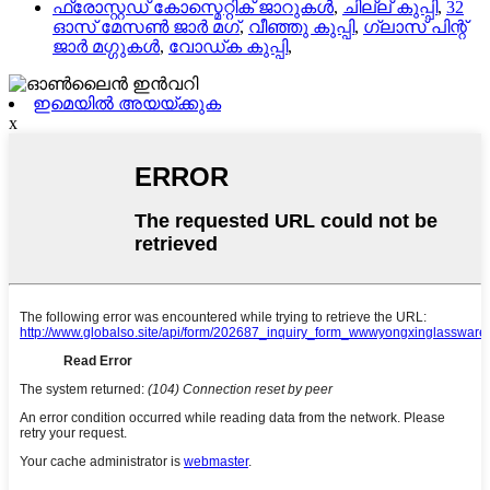
ഫ്രോസ്റ്റഡ് കോസ്മെറ്റിക് ജാറുകൾ
,
ചില്ല് കുപ്പി
,
32
ഓസ് മേസൺ ജാർ മഗ്
,
വീഞ്ഞു കുപ്പി
,
ഗ്ലാസ് പിന്റ്
ജാർ മഗ്ഗുകൾ
,
വോഡ്ക കുപ്പി
,
ഇമെയിൽ അയയ്ക്കുക
x