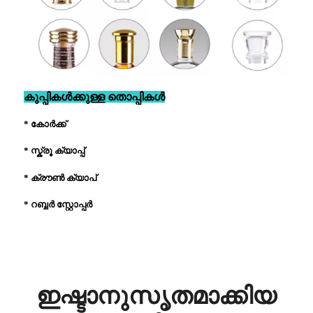
കുപ്പികൾക്കുള്ള തൊപ്പികൾ
* കോർക്ക്
* സ്ക്രൂ ക്യാപ്പ്
* ക്രൗൺ ക്യാപ്
* റബ്ബർ സ്റ്റോപ്പർ
ഇഷ്ടാനുസൃതമാക്കിയ