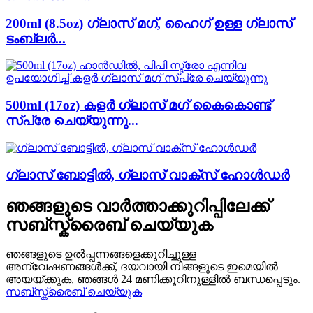
200ml (8.5oz) ഗ്ലാസ് മഗ്, ഹൈഗ് ഉള്ള ഗ്ലാസ്
ടംബ്ലർ...
500ml (17oz) കളർ ഗ്ലാസ് മഗ് കൈകൊണ്ട്
സ്പ്രേ ചെയ്യുന്നു...
ഗ്ലാസ് ബോട്ടിൽ, ഗ്ലാസ് വാക്സ് ഹോൾഡർ
ഞങ്ങളുടെ വാർത്താക്കുറിപ്പിലേക്ക്
സബ്സ്ക്രൈബ് ചെയ്യുക
ഞങ്ങളുടെ ഉൽപ്പന്നങ്ങളെക്കുറിച്ചുള്ള
അന്വേഷണങ്ങൾക്ക്, ദയവായി നിങ്ങളുടെ ഇമെയിൽ
അയയ്ക്കുക, ഞങ്ങൾ 24 മണിക്കൂറിനുള്ളിൽ ബന്ധപ്പെടും.
സബ്സ്ക്രൈബ് ചെയ്യുക