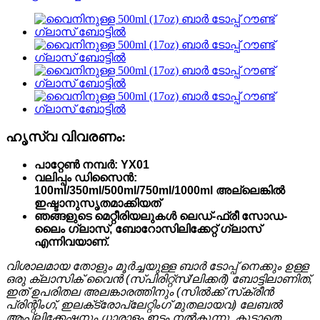
ഹൃസ്വ വിവരണം:
പാറ്റേൺ നമ്പർ: YX01
വലിപ്പം ഡിസൈൻ:
100ml/350ml/500ml/750ml/1000ml അല്ലെങ്കിൽ
ഇഷ്ടാനുസൃതമാക്കിയത്
ഞങ്ങളുടെ മെറ്റീരിയലുകൾ ലെഡ്-ഫ്രീ സോഡ-
ലൈം ഗ്ലാസ്, ബോറോസിലിക്കേറ്റ് ഗ്ലാസ്
എന്നിവയാണ്.
വിശാലമായ തോളും മൂർച്ചയുള്ള ബാർ ടോപ്പ് നെക്കും ഉള്ള
ഒരു ക്ലാസിക് വൈൻ (സ്പിരിറ്റ്സ്/ലിക്കർ) ബോട്ടിലാണിത്,
ഇത് ഉപരിതല അലങ്കാരത്തിനും (സിൽക്ക് സ്‌ക്രീൻ
പ്രിന്റിംഗ്, ഇലക്‌ട്രോപ്ലേറ്റിംഗ് മുതലായവ) ലേബൽ
ആപ്ലിക്കേഷനും ധാരാളം ഇടം നൽകുന്നു, കൂടാതെ